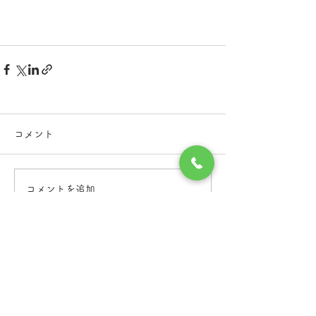
コメント
コメントを追加…
つくばメンタルクリニック
茨城県土浦市の
茨城県土浦市港町1丁目7-15