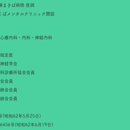
まきば病院 医師
つくばメンタルクリニック開設
心療内科・内科・神経内科
指定医
神経学会
診療所協会会員
会会員
会会員
会会員
号(昭和62年5月25日)
456号(昭和62年6月19日)