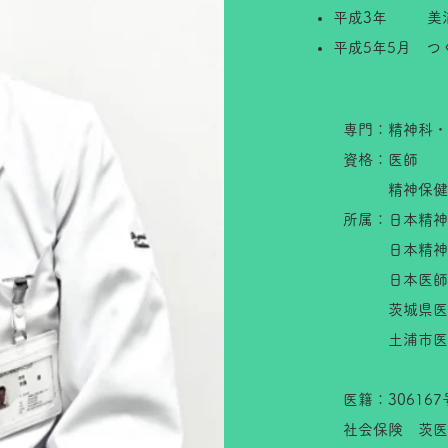
平成3年 美浦
平成5年5月 
専門：精神科・
資格：医師
精神保健
所属：日本精神
日本精神科
日本医師
茨城県医師
土浦市医師
医籍：306167
社会保険 茨医6