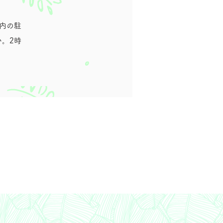
内の駐
。2時