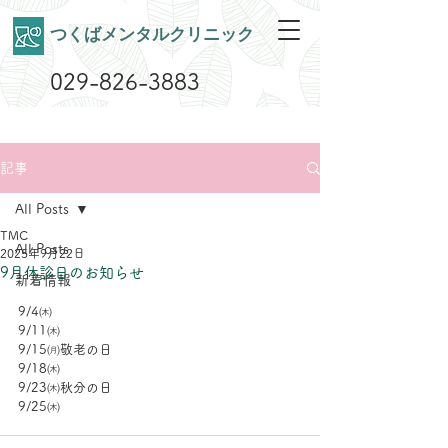
​つくばメンタルクリニック
029-826-3883
記事
All Posts
TMC
All Posts
2025年9月22日
9月休診日のお知らせ
新着情報
9/4㈭
9/11㈭
9/15㈪敬老の日
9/18㈭
9/23㈭秋分の日
9/25㈭