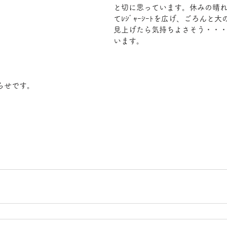
と切に思っています。休みの晴
てﾚｼﾞｬｰｼｰﾄを広げ、ごろんと
見上げたら気持ちよさそう・・
います。
らせです。
　