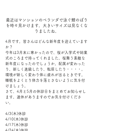
最近はマンションのベランダで泳ぐ鯉のぼり
を時々見かけます。大きいサイズは見なくな
りましたね。
4月です。皆さんはどんな新年度を迎えています
か？
今年は3月末に寒かったので、桜が入学式や始業
式のころまで持ってくれました。桜舞う素敵な
新年度になったのでしょうか。配属が変わった
り、新しく進級したり、転居したり・・・・。
環境が新しく変わり体に疲れが出るときです。
睡眠をよくとり体力を落とさないように気を付
けましょう。
さて、4月と5月の休診日をまとめてお知らせし
ます。連休がありますのでお気を付けくださ
い。
4/3(木)休診
4/10(木)休診
4/17(木)休診
4/24(木)休診