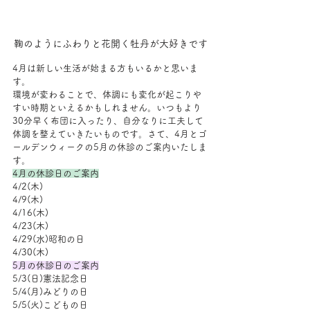
鞠のようにふわりと花開く牡丹が大好きです
4月は新しい生活が始まる方もいるかと思いま
す。
環境が変わることで、体調にも変化が起こりや
すい時期といえるかもしれません。いつもより
30分早く布団に入ったり、自分なりに工夫して
体調を整えていきたいものです。さて、4月とゴ
ールデンウィークの5月の休診のご案内いたしま
す。
4月の休診日のご案内
4/2(木)
4/9(木)
4/16(木)
4/23(木)
4/29(水)昭和の日
4/30(木)
5月の休診日のご案内
5/3(日)憲法記念日
5/4(月)みどりの日
5/5(火)こどもの日