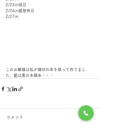
2/23㈪祝日
2/24㈫振替休日
2/27㈭
このお雛様は私が端切れ布を使って作りまし
た。髪は黒の木綿糸・・・
コメント