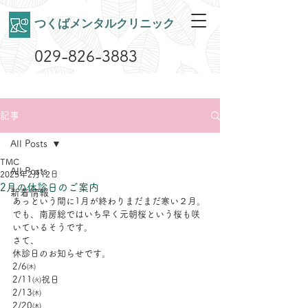
​つくばメンタルクリニック
029-826-3883
記事
All Posts
TMC
All Posts
2025年2月12日
2月の休診日のご案内
新着情報
あっという間に1月が終わりまだまだ寒い２月。
でも、南房総ではいち早く元朝桜という桜も咲
いているそうです。
さて、
休診日のお知らせです。
2/6㈭
2/11㈫祝日
2/13㈭
2/20㈭