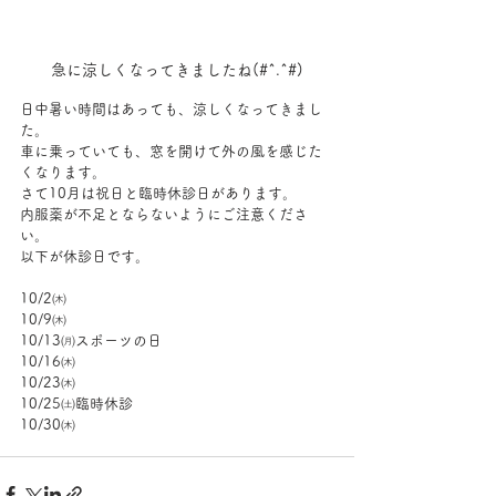
急に涼しくなってきましたね(#^.^#)
日中暑い時間はあっても、涼しくなってきまし
た。
車に乗っていても、窓を開けて外の風を感じた
くなります。
さて10月は祝日と臨時休診日があります。
内服薬が不足とならないようにご注意くださ
い。
以下が休診日です。
10/2㈭
10/9㈭
10/13㈪スポーツの日
10/16㈭
10/23㈭
10/25㈯臨時休診
10/30㈭