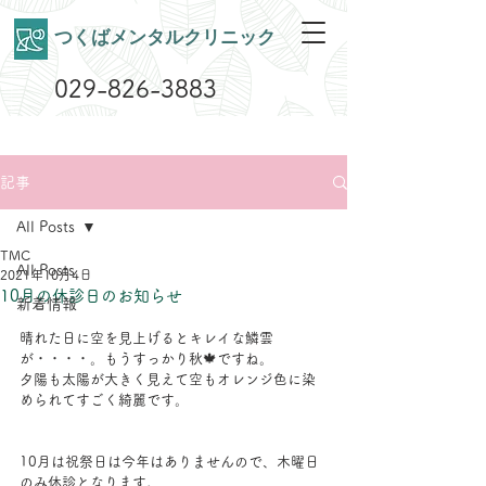
​つくばメンタルクリニック
029-826-3883
記事
All Posts
TMC
All Posts
2021年10月4日
10月の休診日のお知らせ
新着情報
晴れた日に空を見上げるとキレイな鱗雲
が・・・・。もうすっかり秋🍁ですね。
夕陽も太陽が大きく見えて空もオレンジ色に染
められてすごく綺麗です。
10月は祝祭日は今年はありませんので、木曜日
のみ休診となります。