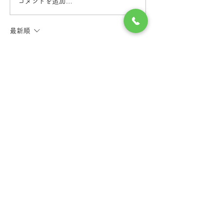
コメントを追加…
最新順
TMC
2021年10月05日
写真は昨年、澁澤栄一記念館の庭園を撮影し
たものです
いいね！
返信
つくばメンタルクリニック
茨城県土浦市の
茨城県土浦市港町1丁目7-15
©つくばメンタルクリニック. All Rights Reserved.