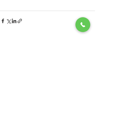
コメント
コメントを追加…
つくばメンタルクリニック
茨城県土浦市の
茨城県土浦市港町1丁目7-15
©つくばメンタルクリニック. All Rights Reserved.